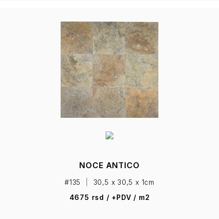
GIALLO ANTICO
#134
|
30,5 x 30,5 x 1cm
NOCE ANTICO
4675 rsd / +PDV / m2
#135
|
30,5 x 30,5 x 1cm
4675 rsd / +PDV / m2