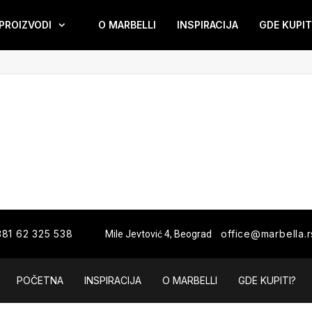
PROIZVODI
O MARBELLI
INSPIRACIJA
GDE KUPIT
381 62 325 538
office@marbella.r
Mile Jevtović 4, Beograd
POČETNA
INSPIRACIJA
O MARBELLI
GDE KUPITI?