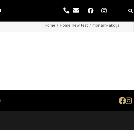
I
Home
Home new test
monarh-akcija
s