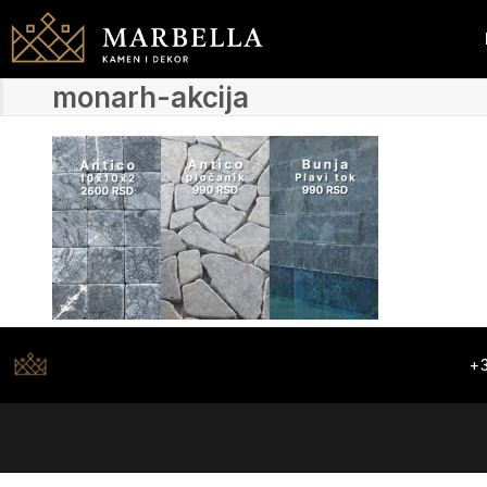
monarh-akcija
+