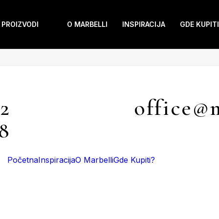
PROIZVODI
O MARBELLI
INSPIRACIJA
GDE KUPITI
Mile Jevtović 4, Beograd
62
office@m
38
Početna
Inspiracija
O Marbelli
Gde Kupiti?