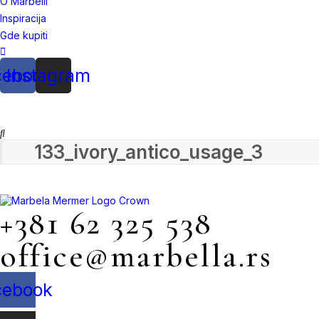
O Marbelli
Inspiracija
Gde kupiti
cebook
Instagram
133_ivory_antico_usage_3
+381 62 325 538
Mile Jevtović 4, Beograd
office@marbella.rs
cebook