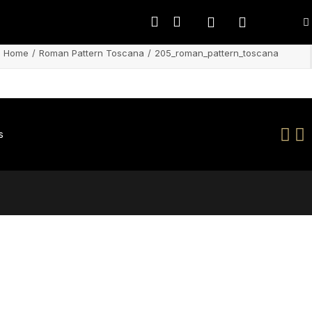
Home
Roman Pattern Toscana
205_roman_pattern_toscana
s