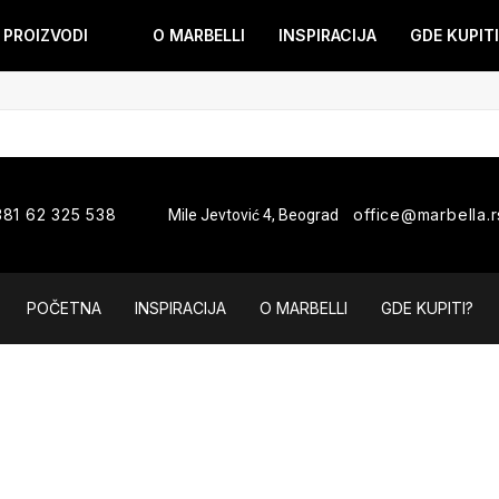
PROIZVODI
O MARBELLI
INSPIRACIJA
GDE KUPITI
381 62 325 538
office@marbella.r
Mile Jevtović 4, Beograd
POČETNA
INSPIRACIJA
O MARBELLI
GDE KUPITI?