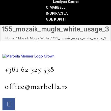
Lomljeni Kamen
O MARBELLI
INSPIRACIJA
GDE KUPITI
155_mozaik_mugla_white_usage_3
Home
Mozaik Mugla White
155_mozaik_mugla_white_usage_3
+381 62 325 538
Mile Jevtović 4, Beograd
office@marbella.rs