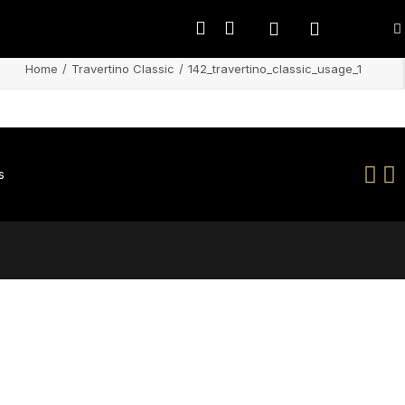
Home
Travertino Classic
142_travertino_classic_usage_1
s