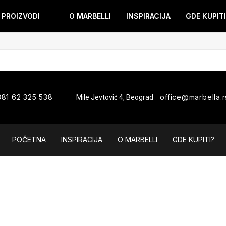
PROIZVODI
O MARBELLI
INSPIRACIJA
GDE KUPITI
381 62 325 538
office@marbella.r
Mile Jevtović 4, Beograd
POČETNA
INSPIRACIJA
O MARBELLI
GDE KUPITI?