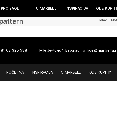
PROIZVODI
O MARBELLI
INSPIRACIJA
GDE KUPITI
pattern
Home
Moz
381 62 325 538
office@marbella.r
Mile Jevtović 4, Beograd
POČETNA
INSPIRACIJA
O MARBELLI
GDE KUPITI?