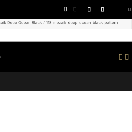
aik Deep Ocean Black
118_mozaik_deep_ocean_black_pattern
s