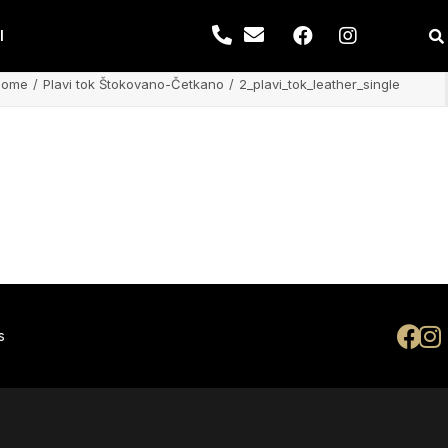
I
Home
Plavi tok Štokovano-Četkano
2_plavi_tok_leather_single
s