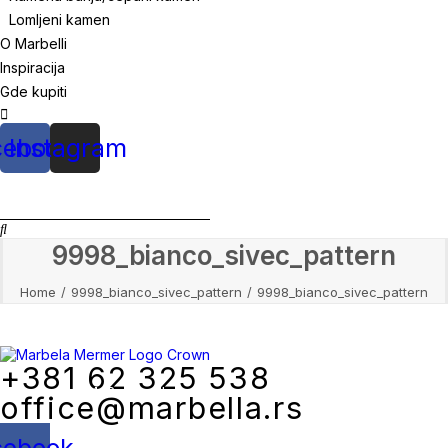
Lomljeni kamen
O Marbelli
Inspiracija
Gde kupiti
cebook
Instagram
9998_bianco_sivec_pattern
Home
9998_bianco_sivec_pattern
9998_bianco_sivec_pattern
+381 62 325 538
Mile Jevtović 4, Beograd
office@marbella.rs
cebook